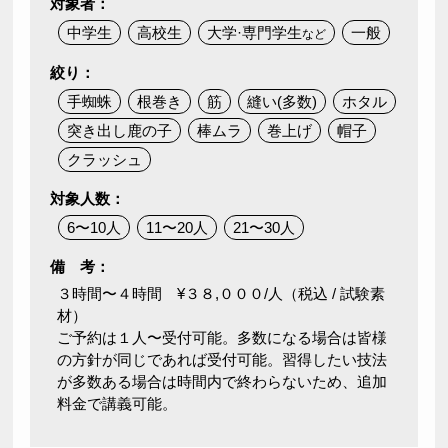
対象者：
中学生
高校生
大学·専門学生
一般
など
絞り：
手蜘蛛
根巻き
筋
縫い(多数)
ホタル
突き出し鹿の子
棒ムラ
巻上げ
帽子
クラッシュ
対象人数：
6〜10人
11〜20人
21〜30人
備 考：
３時間〜４時間 ¥３８,０００/人（税込 / 試験素
材）
ご予約は１人〜受付可能。多数になる場合は皆様
の方針が同じであれば受付可能。習得したい技法
が多数ある場合は時間内で終わらないため、追加
料金で講義可能。