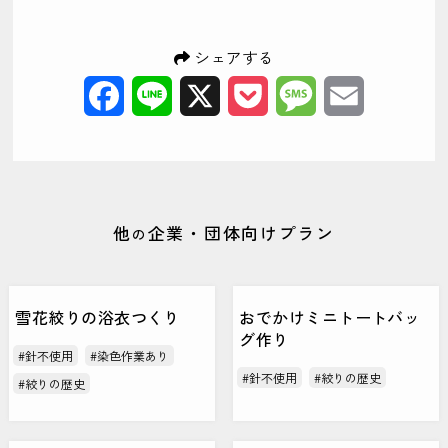
シェアする
Facebook
Line
X
Pocket
Message
Email
他
企業・団体向けプラン
の
雪花絞りの浴衣つくり
おでかけミニトートバッ
グ作り
#針不使用
#染色作業あり
#針不使用
#絞りの歴史
#絞りの歴史