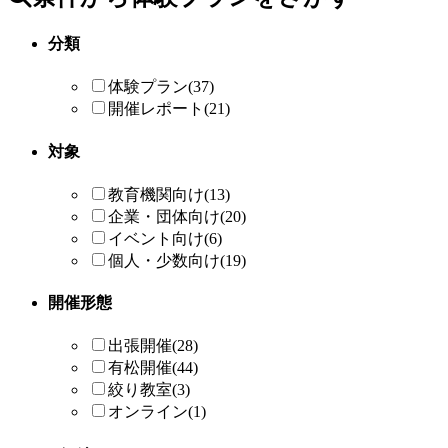
分類
体験プラン
(37)
開催レポート
(21)
対象
教育機関向け
(13)
企業・団体向け
(20)
イベント向け
(6)
個人・少数向け
(19)
開催形態
出張開催
(28)
有松開催
(44)
絞り教室
(3)
オンライン
(1)