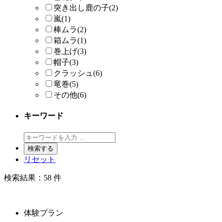
突き出し鹿の子
(2)
嵐
(1)
棒ムラ
(2)
箱ムラ
(1)
巻上げ
(3)
帽子
(3)
クラッシュ
(6)
竜巻
(5)
その他
(6)
キーワード
リセット
検索結果：
58
件
体験プラン