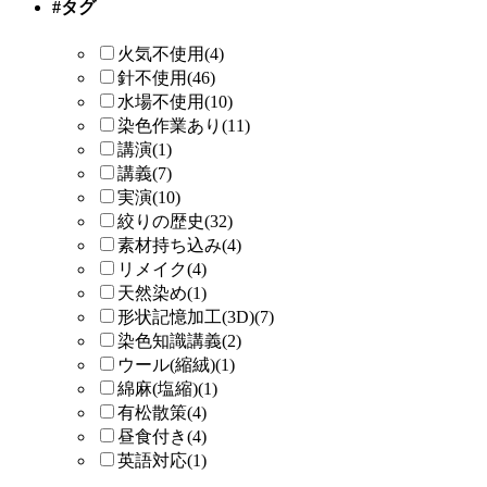
#タグ
火気不使用
(4)
針不使用
(46)
水場不使用
(10)
染色作業あり
(11)
講演
(1)
講義
(7)
実演
(10)
絞りの歴史
(32)
素材持ち込み
(4)
リメイク
(4)
天然染め
(1)
形状記憶加工(3D)
(7)
染色知識講義
(2)
ウール(縮絨)
(1)
綿麻(塩縮)
(1)
有松散策
(4)
昼食付き
(4)
英語対応
(1)