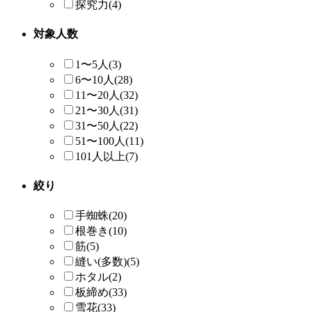
探究力
(4)
対象人数
1〜5人
(3)
6〜10人
(28)
11〜20人
(32)
21〜30人
(31)
31〜50人
(22)
51〜100人
(11)
101人以上
(7)
絞り
手蜘蛛
(20)
根巻き
(10)
筋
(5)
縫い(多数)
(5)
ホタル
(2)
板締め
(33)
雪花
(33)