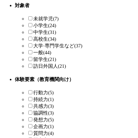
対象者
未就学児
(7)
小学生
(24)
中学生
(31)
高校生
(34)
大学·専門学生
など
(37)
一般
(44)
留学生
(21)
訪日外国人
(21)
体験要素（教育機関向け）
行動力
(5)
持続力
(1)
共感力
(3)
協調性
(3)
発想力
(5)
企画力
(1)
質問力
(4)