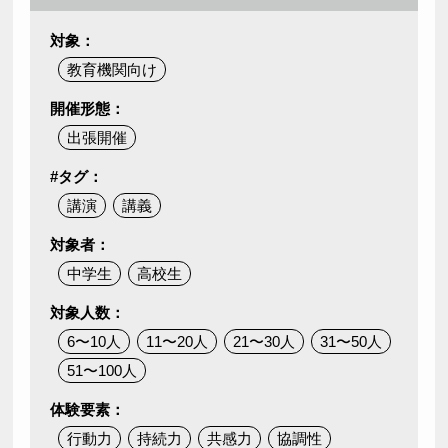
対象：
教育機関向け
開催形態：
出張開催
#タグ：
講演
講義
対象者：
中学生
高校生
対象人数：
6〜10人
11〜20人
21〜30人
31〜50人
51〜100人
体験要素：
行動力
持続力
共感力
協調性