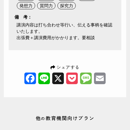
発想力
質問力
探究力
備 考：
講演内容は打ち合わせ等行い、伝える事柄を確認
いたします。
出張費＋講演費用がかかります。要相談
シェアする
Facebook
Line
X
Pocket
Message
Email
他
教育機関向けプラン
の