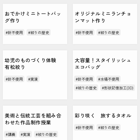
おでかけミニトートバッ
オリジナルミニランチョ
グ作り
ンマット作り
#針不使用
#絞りの歴史
#針不使用
#絞りの歴史
幼児のものづくり体験
大容量！スタイリッシュ
有松絞り
エコバッグ
#針不使用
#実演
#針不使用
#水場不使用
#絞りの歴史
#形状記憶加工(3D)
美術と伝統工芸を組み合
彩り咲く 旅するタオル
わせた作品制作授業
#針不使用
#絞りの歴史
#講義
#実演
#絞りの歴史