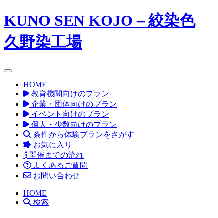
KUNO SEN KOJO – 絞染色
久野染工場
toggle navigation
HOME
教育機関向けのプラン
企業・団体向けのプラン
イベント向けのプラン
個人・少数向けのプラン
条件から体験プランをさがす
お気に入り
開催までの流れ
よくあるご質問
お問い合わせ
HOME
検索