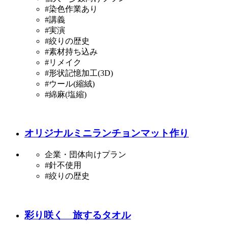
#染色作業あり
#講義
#実演
#絞りの歴史
#素材持ち込み
#リメイク
#形状記憶加工(3D)
#ウール(縮絨)
#綿麻(塩縮)
オリジナルミニランチョンマット作り
企業・団体向けプラン
#針不使用
#絞りの歴史
彩り咲く 旅するタオル