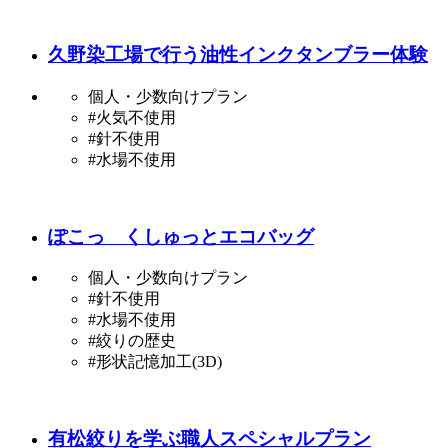
久野染工場で行う油性インクタンブラー体験
個人・少数向けプラン
#火気不使用
#針不使用
#水場不使用
ぽこっ くしゅっとエコバッグ
個人・少数向けプラン
#針不使用
#水場不使用
#絞りの歴史
#形状記憶加工(3D)
有松絞りを学ぶ職人スペシャルプラン