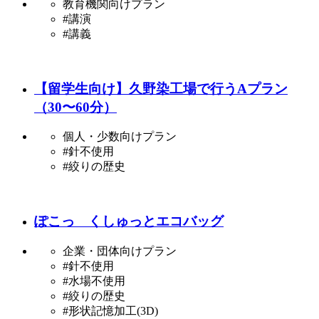
教育機関向けプラン
#講演
#講義
【留学生向け】久野染工場で行うAプラン
（30〜60分）
個人・少数向けプラン
#針不使用
#絞りの歴史
ぽこっ くしゅっとエコバッグ
企業・団体向けプラン
#針不使用
#水場不使用
#絞りの歴史
#形状記憶加工(3D)