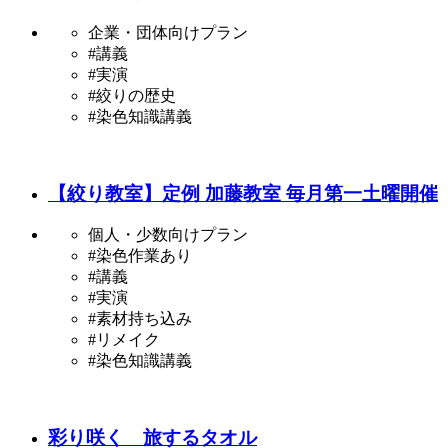
企業・団体向けプラン
#講義
#実演
#絞りの歴史
#染色知識講義
【絞り教室】定例 加藤教室 毎月第一土曜開催
個人・少数向けプラン
#染色作業あり
#講義
#実演
#素材持ち込み
#リメイク
#染色知識講義
彩り咲く 旅するタオル