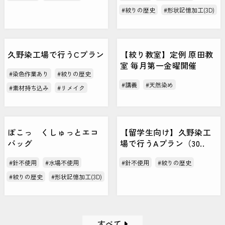
#絞りの歴史
#形状記憶加工(3D)
久野染工場で行うCプラン
【絞り教室】定例 原田教
室 毎月第一金曜開催
#染色作業あり
#絞りの歴史
#講義
#天然染め
#素材持ち込み
#リメイク
ぽこっ くしゅっとエコ
【留学生向け】久野染工
バッグ
場で行うAプラン（30..
#針不使用
#水場不使用
#針不使用
#絞りの歴史
#絞りの歴史
#形状記憶加工(3D)
すべて