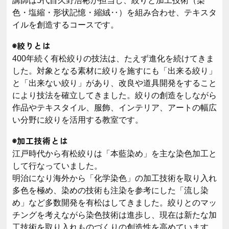
講師は5代目久野浩彬が担当し、絞りと加工技術（染
色・塩縮・形状記憶・縮絨‥）を組み合わせ、テキスタ
イルを創造するコースです。
◉絞りとは
400年続く有松絞りの技法は、たえず進化を続けてきま
した。対象となる素材に絞りを施すにも「出来る絞り」
と「出来ない絞り」があり、改良や道具開発をすること
により技法を確立してきました。絞りの創造をしながら
作品やテキスタイル、服飾、インテリア、アートの幅広
い分野に絞りを活用する教室です。
◉加工技術とは
江戸時代から有松絞りは「本藍染め」を主な染色加工と
して行なっていました。
明治になり海外から「化学染色」の加工技術を取り入れ
多色を極め、染めの技術も注染を参考にした「流し染
め」など多数開発を有松はしてきました。絞りとのマッ
チングを考えながら染色技術は進歩し、現在は新たな加
工技術を取り入れものづくりの創造性を高めています。