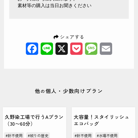
素材等の購入は当日お聞きください
シェアする
Facebook
Line
X
Pocket
Message
Email
他
個人・少数向けプラン
の
久野染工場で行うAプラン
大容量！スタイリッシュ
（30〜60分）
エコバッグ
#針不使用
#絞りの歴史
#針不使用
#水場不使用