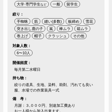
大学·専門学生
一般
留学生
など
絞り：
手蜘蛛
筋
縫い(多数)
板締め
雪花
突き出し鹿の子
嵐
棒ムラ
箱ムラ
巻上げ
帽子
クラッシュ
その他
対象人数：
6〜10人
開催頻度：
毎月第二水曜日
持ち物：
絞りの道具、生地、染料、助剤、汚れても良い
服、水場での作業装具一式
備 考：
月謝：３,０００円、別途加工費あり
お一人様から加入出来ます。