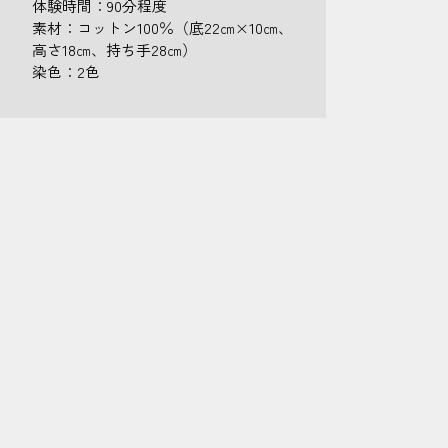
体験時間：90分程度
素材：コットン100％（底22㎝×10㎝、
高さ18㎝、持ち手28㎝）
染色：2色