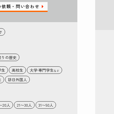
の依頼・問い合わせ
け
絞りの歴史
学生
高校生
大学·専門学生
など
生
訪日外国人
1〜20人
21〜30人
31〜50人