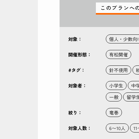
このプランへ
対象：
個人・少数向
開催形態：
有松開催
#タグ：
針不使用
対象者：
小学生
中
一般
留学
絞り：
竜巻
対象人数：
6〜10人
1