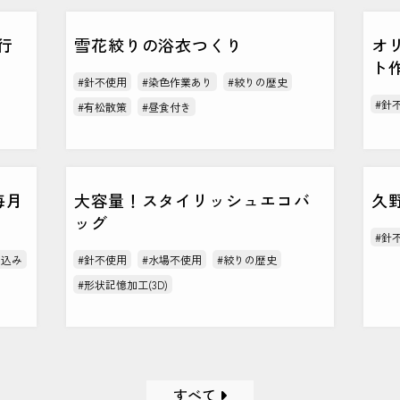
行
雪花絞りの浴衣つくり
オ
ト
#針不使用
#染色作業あり
#絞りの歴史
#針
#有松散策
#昼食付き
毎月
大容量！スタイリッシュエコバ
久
ッグ
#針
ち込み
#針不使用
#水場不使用
#絞りの歴史
#形状記憶加工(3D)
すべて