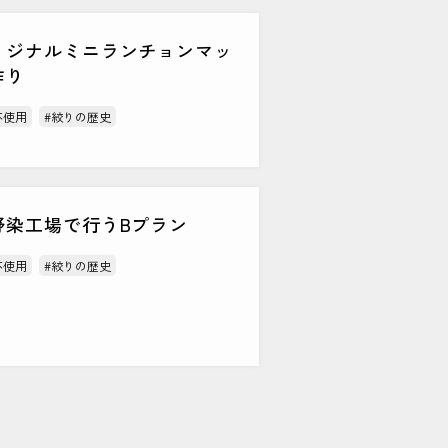
リジナルミニランチョンマッ
作り
不使用
#絞りの歴史
野染工場で行うBプラン
不使用
#絞りの歴史