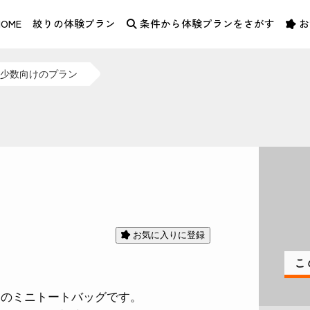
体験 / KUNO SEN KOJO – 絞染色 久野染工場
HOME
絞りの体験プラン
条件から体験プランをさがす
お
少数向けのプラン
り
お気に入りに登録
こ
さのミニトートバッグです。