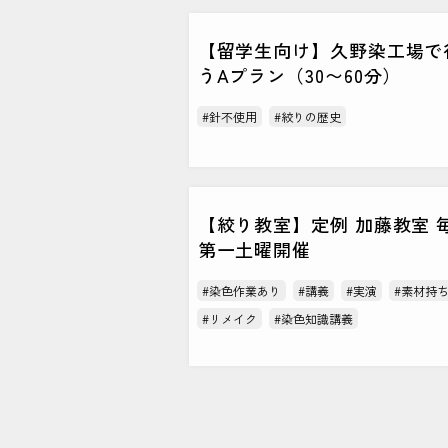
【留学生向け】久野染工場で
うAプラン（30〜60分）
#針不使用
#絞りの歴史
【絞り教室】定例 加藤教室 
第一土曜開催
#染色作業あり
#講義
#実演
#素材持
#リメイク
#染色知識講義