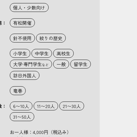
個人・少数向け
態：
有松開催
：
針不使用
絞りの歴史
：
小学生
中学生
高校生
大学·専門学生
一般
留学生
など
訪日外国人
竜巻
数：
6〜10人
11〜20人
21〜30人
31〜50人
：
お一人様：4,000円（税込み）