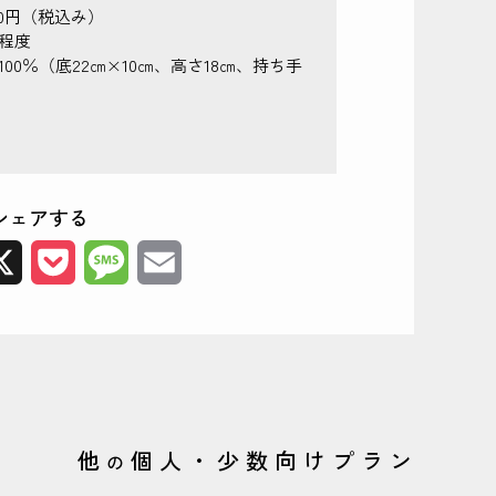
00円（税込み）
分程度
00％（底22㎝×10㎝、高さ18㎝、持ち手
シェアする
e
X
Pocket
Message
Email
他
個人・少数向けプラン
の