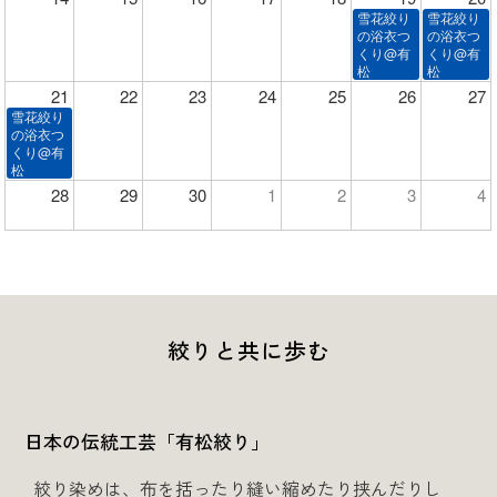
雪花絞り
雪花絞り
の浴衣つ
の浴衣つ
くり@有
くり@有
松
松
21
22
23
24
25
26
27
雪花絞り
の浴衣つ
くり@有
松
28
29
30
1
2
3
4
絞りと共に歩む
日本の伝統工芸「有松絞り」
絞り染めは、布を括ったり縫い縮めたり挟んだりし