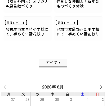
【訪日外国人】オリジナ
仲良しな仲間と！新年会
ル風呂敷づくり
ものづくり体験
開催レポート
開催レポート
名古屋市立星崎小学校に
蒲郡市立蒲郡西部小学校
て、手ぬぐい雪花絞り
にて、手ぬぐい雪花絞り
すべて
2026年 8月
月
火
水
木
金
土
日
27
28
29
30
31
1
2