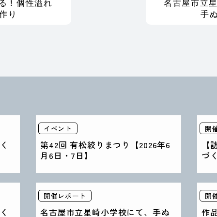
れる！個性溢れ
名古屋市立
作り
手ぬ
イベント
開
く
第42回 有松絞りまつり【2026年6
【
月6日・7日】
づ
開催レポート
開
く
名古屋市立星崎小学校にて、手ぬ
作