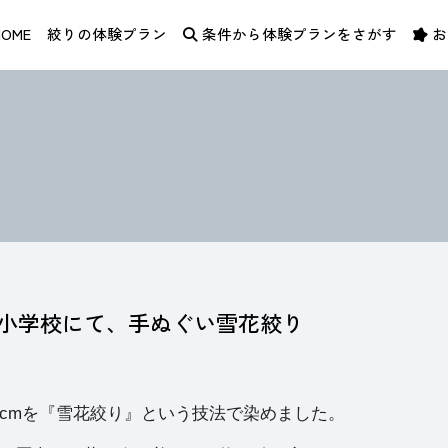
体験 / KUNO SEN KOJO – 絞染色 久野染工場
HOME
絞りの体験プラン
条件から体験プランをさがす
お
。
小学校にて、手ぬぐい雪花絞り
5cmを『雪花絞り』という技法で染めました。