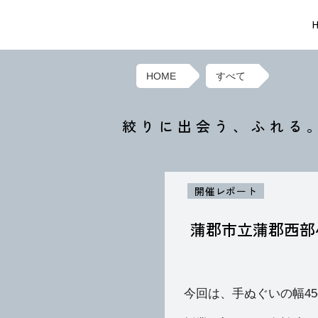
有松絞りの絞り染め
HOME
すべて
絞りに出会う、ふれる
開催レポート
蒲郡市立蒲郡西部
今回は、手ぬぐいの幅4