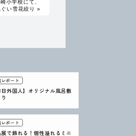
星崎小学校にて、
ぐい雪花絞り »
催レポート
訪日外国人】オリジナル風呂敷
くり
催レポート
品展で飾れる！個性溢れるミニ