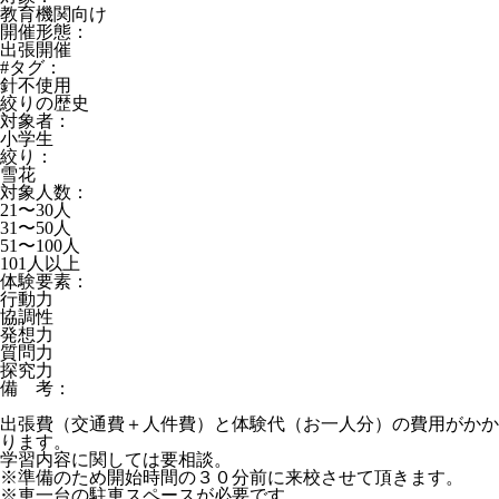
教育機関向け
開催形態：
出張開催
#タグ：
針不使用
絞りの歴史
対象者：
小学生
絞り：
雪花
対象人数：
21〜30人
31〜50人
51〜100人
101人以上
体験要素：
行動力
協調性
発想力
質問力
探究力
備 考：
出張費（交通費＋人件費）と体験代（お一人分）の費用がかか
ります。
学習内容に関しては要相談。
※準備のため開始時間の３０分前に来校させて頂きます。
※車一台の駐車スペースが必要です。