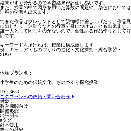
結果がすぐ分かるので学習結果が評価し易いです。
また、授業の中で図形を用いた算数の問題や、染色においては
理科の学習も出来ます。
できた作品はプレゼントとして親御様に差し上げたり、作品展
に出したり、運動会などの行事で身につけることも出来ます。
誰一人として同じものがないので、個性ある作品作りとして好
評です。
キーワードを頂ければ、授業に構成致します。
例：キャリア・ものづくりの進化・文化探究・総合学習・
SDGs
体験プラン名：
小学生のための伝統文化、ものづくり探究授業
ID：3683
このプランへの依頼・問い合わせ
対象：
教育機関向け
開催形態：
出張開催
#タグ：
針不使用
絞りの歴史