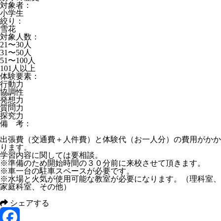
対象者：
小学生
絞り：
雪花
対象人数：
21〜30人
31〜50人
51〜100人
101人以上
体験要素：
行動力
協調性
発想力
質問力
探究力
備 考：
出張費（交通費＋人件費）と体験代（お一人分）の費用がかか
ります。
学習内容に関しては要相談。
※準備のため開始時間の３０分前に来校させて頂きます。
※車一台の駐車スペースが必要です。
※水場と火気が使用可能な教室が必要になります。（理科室、
家庭科室、その他）
シェアする