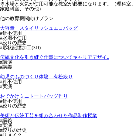
※水場と火気が使用可能な教室が必要になります。（理科室、
家庭科室、その他）
他
の
教育機関向けプラン
大容量！スタイリッシュエコバッグ
#針不使用
#水場不使用
#絞りの歴史
#形状記憶加工(3D)
伝統文化を引き継ぐ仕事についてキャリアデザイ..
#講演
#講義
幼児のものづくり体験 有松絞り
#針不使用
#実演
おでかけミニトートバッグ作り
#針不使用
#絞りの歴史
美術と伝統工芸を組み合わせた作品制作授業
#講義
#実演
#絞りの歴史
#リメイク