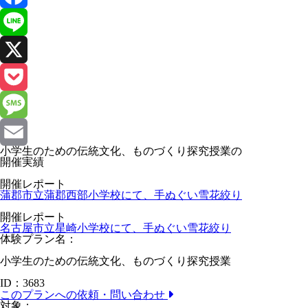
Facebook
Line
X
Pocket
Message
小学生のための伝統文化、ものづくり探究授業
の
Email
開催実績
開催レポート
蒲郡市立蒲郡西部小学校にて、手ぬぐい雪花絞り
開催レポート
名古屋市立星崎小学校にて、手ぬぐい雪花絞り
体験プラン名：
小学生のための伝統文化、ものづくり探究授業
ID：3683
このプランへの依頼・問い合わせ
対象：