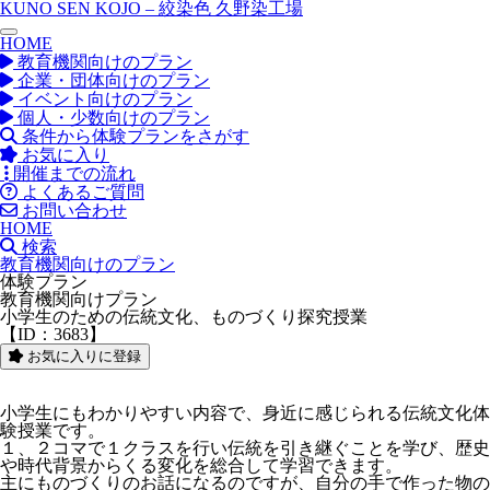
KUNO SEN KOJO – 絞染色 久野染工場
toggle navigation
HOME
教育機関向けのプラン
企業・団体向けのプラン
イベント向けのプラン
個人・少数向けのプラン
条件から体験プランをさがす
お気に入り
開催までの流れ
よくあるご質問
お問い合わせ
HOME
検索
教育機関向けのプラン
体験プラン
教育機関向けプラン
小学生のための伝統文化、ものづくり探究授業
【ID：3683】
お気に入りに登録
小学生にもわかりやすい内容で、身近に感じられる伝統文化体
験授業です。
１、２コマで１クラスを行い伝統を引き継ぐことを学び、歴史
や時代背景からくる変化を総合して学習できます。
主にものづくりのお話になるのですが、自分の手で作った物の