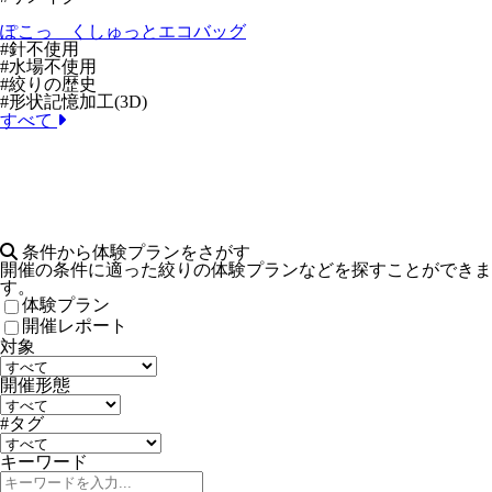
ぽこっ くしゅっとエコバッグ
#針不使用
#水場不使用
#絞りの歴史
#形状記憶加工(3D)
すべて
条件から体験プランをさがす
開催の条件に適った絞りの体験プランなどを探すことができま
す。
体験プラン
開催レポート
対象
開催形態
#タグ
キーワード