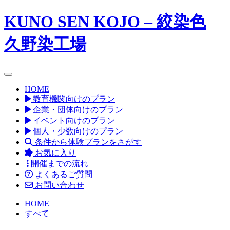
KUNO SEN KOJO – 絞染色
久野染工場
toggle navigation
HOME
教育機関向けのプラン
企業・団体向けのプラン
イベント向けのプラン
個人・少数向けのプラン
条件から体験プランをさがす
お気に入り
開催までの流れ
よくあるご質問
お問い合わせ
HOME
すべて