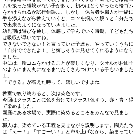
ムを扱った経験がない子が多く、初めはどうやったら輪ゴム
をかけられるか試行錯誤…。しかし、保育者や職人が一緒に
手を添えながら教えていくと、コツを掴んで段々と自分たち
で出来るようになっていきました。
幼児期は遊びを通し、体感して学んでいく時期。子どもたち
は吸収が早いですね。
できないできない！と言っていた子達も、やっていくうちに
「自分でできたよ！」と嬉しそうに見せてくれるようになり
ました。
中には、輪ゴムをかけることが楽しくなり、タオルがお団子
のようにまん丸になるまでたくさんつけている子もいました
よ。
『できる』が増えた時って、嬉しいですよね！
教室で絞り終わると、次は染色です。
今回はクラスごとに色を分けて1クラス1色ずつ、赤・青・緑
で染めました。
園庭にある水場で、実際に染めるところをみんなで見まし
た。
職人は、染めている工程を見せながら説明します。園児たち
は「えー！」「すごーい！」と声を上げながら、染まってい