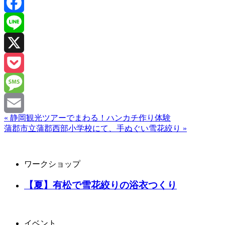
Facebook
Line
X
Pocket
Message
« 静岡観光ツアーでまわる！ハンカチ作り体験
Email
蒲郡市立蒲郡西部小学校にて、手ぬぐい雪花絞り »
ワークショップ
【夏】有松で雪花絞りの浴衣つくり
イベント