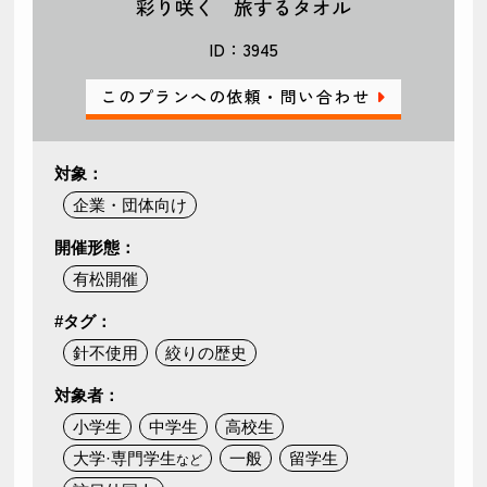
彩り咲く 旅するタオル
ID：3945
このプランへの依頼・問い合わせ
対象：
企業・団体向け
開催形態：
有松開催
#タグ：
針不使用
絞りの歴史
対象者：
小学生
中学生
高校生
大学·専門学生
一般
留学生
など