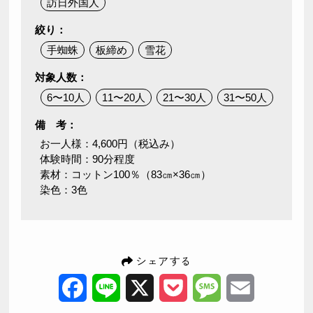
訪日外国人
絞り：
手蜘蛛
板締め
雪花
対象人数：
6〜10人
11〜20人
21〜30人
31〜50人
備 考：
お一人様：4,600円（税込み）
体験時間：90分程度
素材：コットン100％（83㎝×36㎝）
染色：3色
シェアする
Facebook
Line
X
Pocket
Message
Email