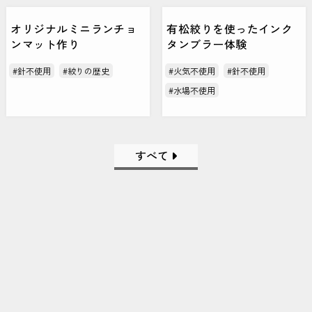
オリジナルミニランチョ
有松絞りを使ったインク
ンマット作り
タンブラー体験
#針不使用
#絞りの歴史
#火気不使用
#針不使用
#水場不使用
すべて