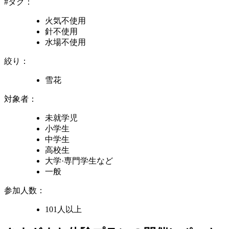
#タグ：
火気不使用
針不使用
水場不使用
絞り：
雪花
対象者：
未就学児
小学生
中学生
高校生
大学·専門学生
など
一般
参加人数：
101人以上