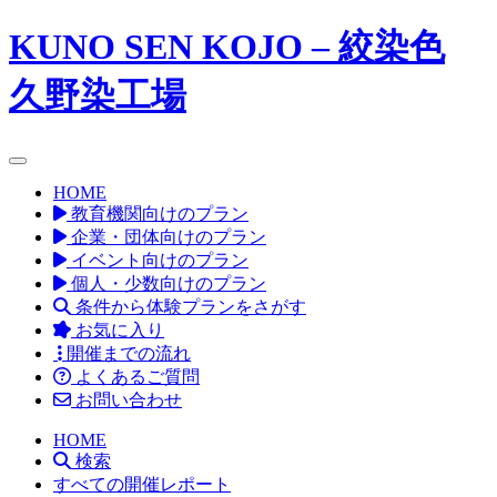
KUNO SEN KOJO – 絞染色
久野染工場
toggle navigation
HOME
教育機関向けのプラン
企業・団体向けのプラン
イベント向けのプラン
個人・少数向けのプラン
条件から体験プランをさがす
お気に入り
開催までの流れ
よくあるご質問
お問い合わせ
HOME
検索
すべての開催レポート