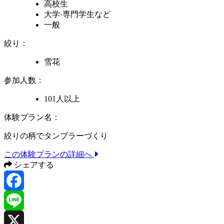
高校生
大学·専門学生
など
一般
絞り：
雪花
参加人数：
101人以上
体験プラン名：
絞りの柄でタンブラーづくり
この体験プランの詳細へ
シェアする
Facebook
Line