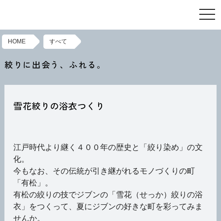
toggl
HOME
すべて
絞りに出会う、ふれる。
雪花絞りの浴衣つくり
江戸時代より継く４００年の歴史と「絞り染め」の文
化。
今もなお、その伝統が引き継がれるモノづくりの町
「有松」。
有松の絞りの技でジブンの「雪花（せっか）絞りの浴
衣」をつくって、夏にジブンの好きな町を彩ってみま
せんか。